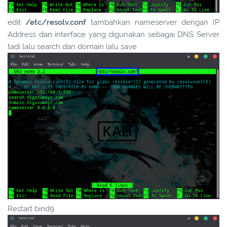
edit
/etc/resolv.conf
tambahkan nameserver dengan IP
Address dan interface yang digunakan sebagai DNS Server
tadi lalu search dan domain lalu save
Restart bind9