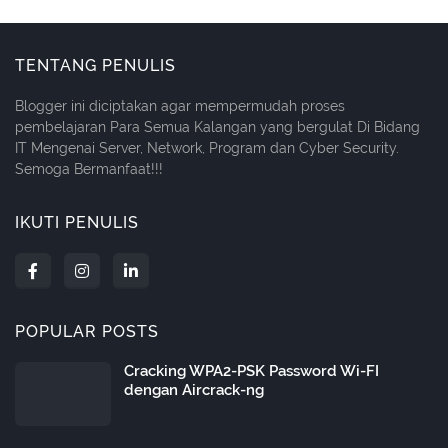
TENTANG PENULIS
Blogger ini diciptakan agar mempermudah proses
pembelajaran Para Semua Kalangan yang bergulat Di Bidang
IT Mengenai Server, Network, Program dan Cyber Security.
Semoga Bermanfaat!!!
IKUTI PENULIS
POPULAR POSTS
Cracking WPA2-PSK Password Wi-FI
dengan Aircrack-ng