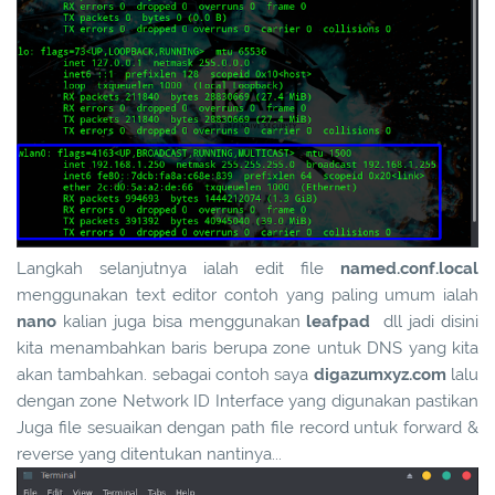
Langkah selanjutnya ialah edit file
named.conf.local
menggunakan text editor contoh yang paling umum ialah
nano
kalian juga bisa menggunakan
leafpad
dll jadi disini
kita menambahkan baris berupa zone untuk DNS yang kita
akan tambahkan. sebagai contoh saya
digazumxyz.com
lalu
dengan zone Network ID Interface yang digunakan pastikan
Juga file sesuaikan dengan path file record untuk forward &
reverse yang ditentukan nantinya...