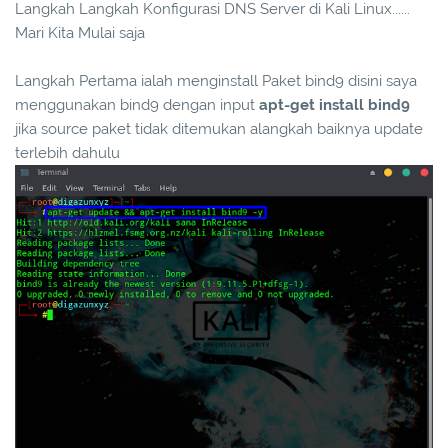
Langkah Langkah Konfigurasi DNS Server di Kali Linux......
Mari Kita Mulai saja
Langkah Pertama ialah menginstall Paket bind9 disini saya
menggunakan bind9 dengan input
apt-get install bind9
jika source paket tidak ditemukan alangkah baiknya update
terlebih dahulu