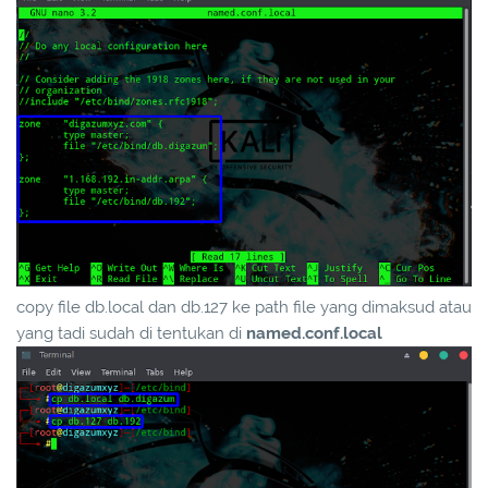
copy file db.local dan db.127 ke path file yang dimaksud atau
yang tadi sudah di tentukan di
named.conf.local