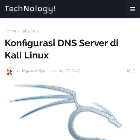
Home
Kali Linux
Konfigurasi DNS Server di
Kali Linux
by
DigazumXyz
-
January 27, 2019
3