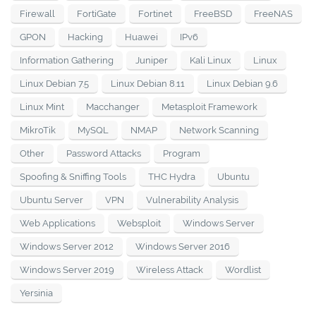
Firewall
FortiGate
Fortinet
FreeBSD
FreeNAS
GPON
Hacking
Huawei
IPv6
Information Gathering
Juniper
Kali Linux
Linux
Linux Debian 7.5
Linux Debian 8.11
Linux Debian 9.6
Linux Mint
Macchanger
Metasploit Framework
MikroTik
MySQL
NMAP
Network Scanning
Other
Password Attacks
Program
Spoofing & Sniffing Tools
THC Hydra
Ubuntu
Ubuntu Server
VPN
Vulnerability Analysis
Web Applications
Websploit
Windows Server
Windows Server 2012
Windows Server 2016
Windows Server 2019
Wireless Attack
Wordlist
Yersinia