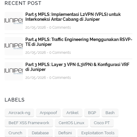
RECENT POST
Part 5 MPLS: Implementasi L2VPN (VPLS) untuk
Interkoneksi Antar Cabang di Juniper
20/05/2026 - 0 Comments
Part 4 MPLS: Traffic Engineering Menggunakan RSVP-
TE di Juniper
20/05/2026 - 0 Comments
Part 3 MPLS: Layer 3 VPN (L3VPN) & Konfigurasi VRF
di Juniper
20/05/2026 - 0 Comments
LABELS
Aircrack-ng
Arpspoof
Artikel
BGP
Bash
BeEF XSS Framework
CentOS Linux
Cisco PT
Crunch
Database
Defisini
Exploitation Tools