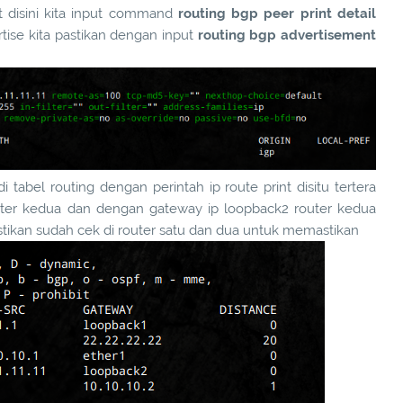
 disini kita input command
routing bgp peer print detail
tise kita pastikan dengan input
routing bgp advertisement
 tabel routing dengan perintah ip route print disitu tertera
outer kedua dan dengan gateway ip loopback2 router kedua
astikan sudah cek di router satu dan dua untuk memastikan