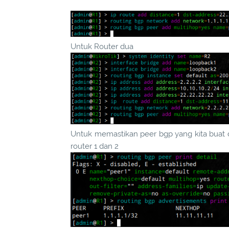
Untuk Router dua
Untuk memastikan peer bgp yang kita buat di
router 1 dan 2