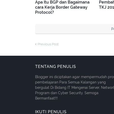
Apa Itu BGP dan Bagaimana
Pembah
cara Kerja Border Gateway
TKJ 20
Protocol?
P
Previous Post
TENTANG PENULIS
Blogger ini diciptakan agar mempermudah pro
pembelajaran Para Semua Kalangan yang
bergulat Di Bidang IT Mengenai Server, Networ
Program dan Cyber Security. Semoga
Bermanfaat!!!
IKUTI PENULIS