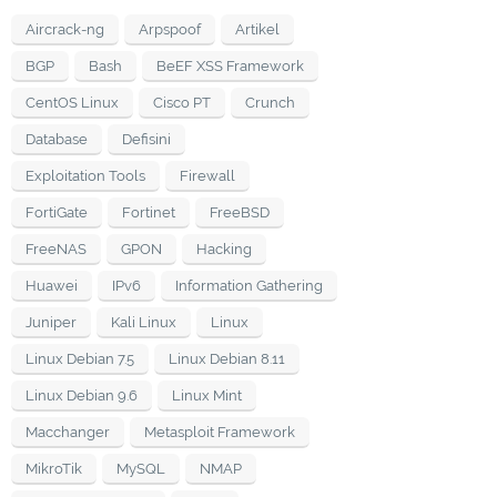
Aircrack-ng
Arpspoof
Artikel
BGP
Bash
BeEF XSS Framework
CentOS Linux
Cisco PT
Crunch
Database
Defisini
Exploitation Tools
Firewall
FortiGate
Fortinet
FreeBSD
FreeNAS
GPON
Hacking
Huawei
IPv6
Information Gathering
Juniper
Kali Linux
Linux
Linux Debian 7.5
Linux Debian 8.11
Linux Debian 9.6
Linux Mint
Macchanger
Metasploit Framework
MikroTik
MySQL
NMAP