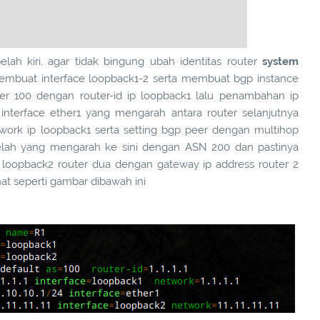
elah kiri, agar tidak bingung ubah identitas router
system
embuat interface loopback1-2 serta membuat bgp instance
r 100 dengan router-id ip loopback1 lalu penambahan ip
 interface ether1 yang mengarah antara router selanjutnya
etwork ip loopback1 serta setting bgp peer dengan multihop
elah yang mengarah ke sini dengan ASN 200 dan pastinya
ip loopback2 router dua dengan gateway ip address router 2
at seperti gambar dibawah ini