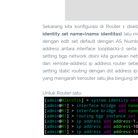
Sekarang kita konfigurasi di Router 1 diseb
identity set name=(nama identitas)
lalu m
dengan edit set default dengan AS Numbe
address antara interface loopback1-2 serta
setting bgp network..disini kita gunakan n
dan remote-address ip address router seb
setting static routing dengan dst address 
yang mengarah kerouter satu jika bingung lih
Untuk Router satu