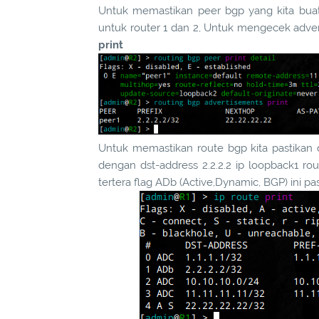
Untuk memastikan peer bgp yang kita buat
untuk router 1 dan 2, Untuk mengecek adver
print
Untuk memastikan route bgp kita pastikan di
dengan dst-address 2.2.2.2 ip loopback1 r
tertera flag ADb (Active,Dynamic, BGP) ini p