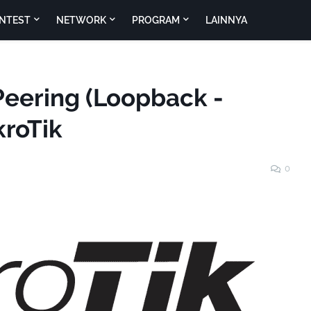
NTEST
NETWORK
PROGRAM
LAINNYA
Peering (Loopback -
kroTik
0