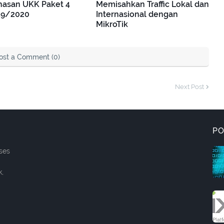
asan UKK Paket 4
Memisahkan Traffic Lokal dan
19/2020
Internasional dengan
MikroTik
ost a Comment (0)
Next Post
PO
ses
k,