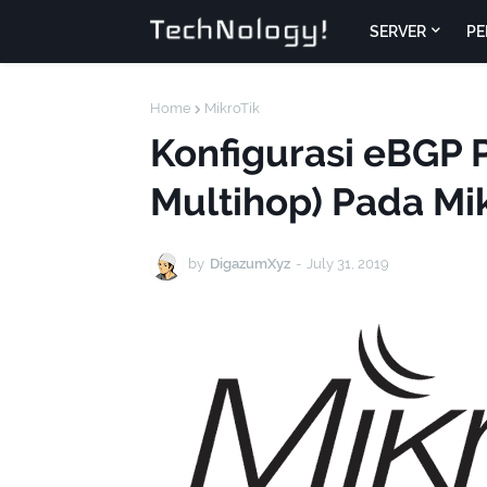
SERVER
PE
Home
MikroTik
Konfigurasi eBGP 
Multihop) Pada Mi
by
DigazumXyz
-
July 31, 2019