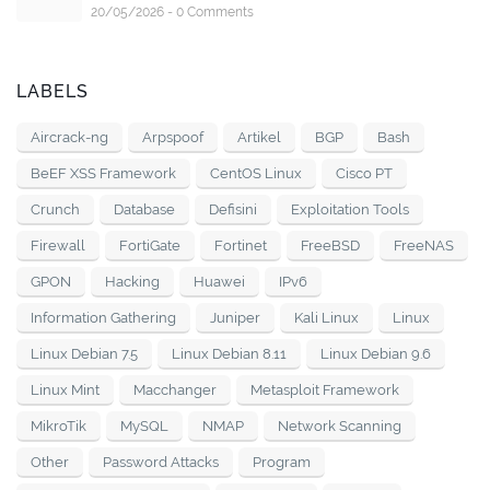
20/05/2026 - 0 Comments
LABELS
Aircrack-ng
Arpspoof
Artikel
BGP
Bash
BeEF XSS Framework
CentOS Linux
Cisco PT
Crunch
Database
Defisini
Exploitation Tools
Firewall
FortiGate
Fortinet
FreeBSD
FreeNAS
GPON
Hacking
Huawei
IPv6
Information Gathering
Juniper
Kali Linux
Linux
Linux Debian 7.5
Linux Debian 8.11
Linux Debian 9.6
Linux Mint
Macchanger
Metasploit Framework
MikroTik
MySQL
NMAP
Network Scanning
Other
Password Attacks
Program