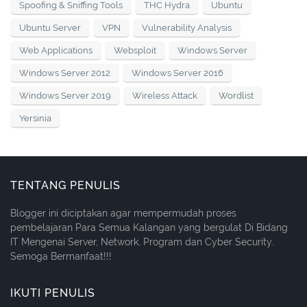
Spoofing & Sniffing Tools
THC Hydra
Ubuntu
Ubuntu Server
VPN
Vulnerability Analysis
Web Applications
Websploit
Windows Server
Windows Server 2012
Windows Server 2016
Windows Server 2019
Wireless Attack
Wordlist
Yersinia
TENTANG PENULIS
Blogger ini diciptakan agar mempermudah proses
pembelajaran Para Semua Kalangan yang bergulat Di Bidang
IT Mengenai Server, Network, Program dan Cyber Security.
Semoga Bermanfaat!!!
IKUTI PENULIS