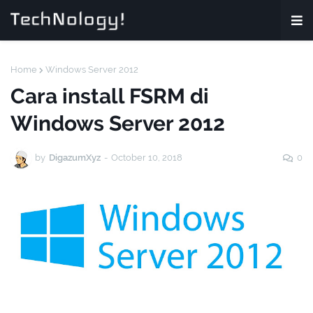
Home
Windows Server 2012
Cara install FSRM di
Windows Server 2012
by
DigazumXyz
-
October 10, 2018
0