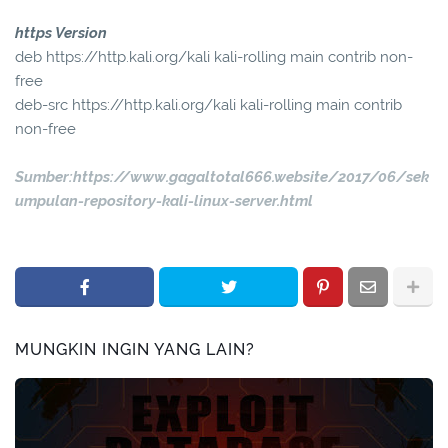
https Version
deb https://http.kali.org/kali kali-rolling main contrib non-
free
deb-src https://http.kali.org/kali kali-rolling main contrib
non-free
Sumber:https://www.gagaltotal666.website/2017/06/sek
umpulan-repository-kali-linux-server.html
MUNGKIN INGIN YANG LAIN?