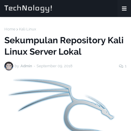
Home
Kali Linux
Sekumpulan Repository Kali
Linux Server Lokal
by
Admin
-
September 09, 2018
1