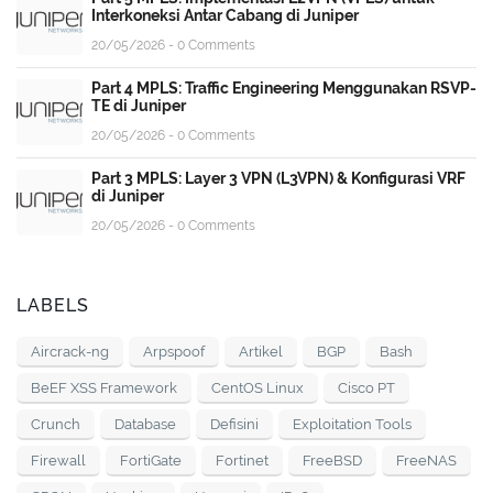
Interkoneksi Antar Cabang di Juniper
20/05/2026 - 0 Comments
Part 4 MPLS: Traffic Engineering Menggunakan RSVP-
TE di Juniper
20/05/2026 - 0 Comments
Part 3 MPLS: Layer 3 VPN (L3VPN) & Konfigurasi VRF
di Juniper
20/05/2026 - 0 Comments
LABELS
Aircrack-ng
Arpspoof
Artikel
BGP
Bash
BeEF XSS Framework
CentOS Linux
Cisco PT
Crunch
Database
Defisini
Exploitation Tools
Firewall
FortiGate
Fortinet
FreeBSD
FreeNAS