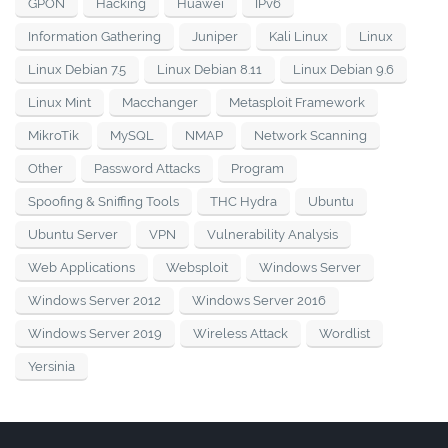
GPON
Hacking
Huawei
IPv6
Information Gathering
Juniper
Kali Linux
Linux
Linux Debian 7.5
Linux Debian 8.11
Linux Debian 9.6
Linux Mint
Macchanger
Metasploit Framework
MikroTik
MySQL
NMAP
Network Scanning
Other
Password Attacks
Program
Spoofing & Sniffing Tools
THC Hydra
Ubuntu
Ubuntu Server
VPN
Vulnerability Analysis
Web Applications
Websploit
Windows Server
Windows Server 2012
Windows Server 2016
Windows Server 2019
Wireless Attack
Wordlist
Yersinia