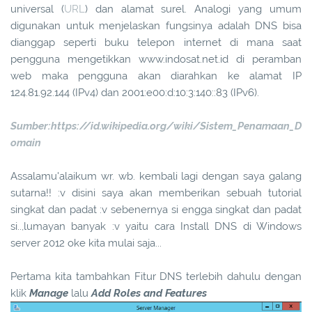
universal (
URL
) dan alamat surel. Analogi yang umum
digunakan untuk menjelaskan fungsinya adalah DNS bisa
dianggap seperti buku telepon internet di mana saat
pengguna mengetikkan www.indosat.net.id di peramban
web maka pengguna akan diarahkan ke alamat IP
124.81.92.144 (IPv4) dan 2001:e00:d:10:3:140::83 (IPv6).
Sumber:https://id.wikipedia.org/wiki/Sistem_Penamaan_D
omain
Assalamu'alaikum wr. wb. kembali lagi dengan saya galang
sutarna!! :v disini saya akan memberikan sebuah tutorial
singkat dan padat :v sebenernya si engga singkat dan padat
si..,lumayan banyak :v yaitu cara Install DNS di Windows
server 2012 oke kita mulai saja...
Pertama kita tambahkan Fitur DNS terlebih dahulu dengan
klik
Manage
lalu
Add Roles and Features