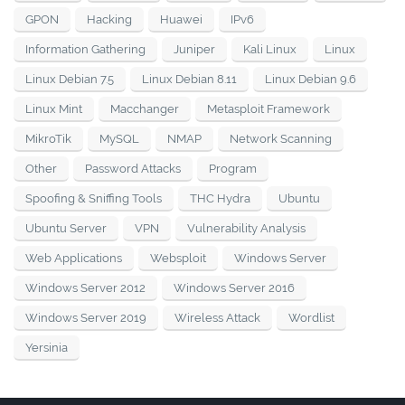
GPON
Hacking
Huawei
IPv6
Information Gathering
Juniper
Kali Linux
Linux
Linux Debian 7.5
Linux Debian 8.11
Linux Debian 9.6
Linux Mint
Macchanger
Metasploit Framework
MikroTik
MySQL
NMAP
Network Scanning
Other
Password Attacks
Program
Spoofing & Sniffing Tools
THC Hydra
Ubuntu
Ubuntu Server
VPN
Vulnerability Analysis
Web Applications
Websploit
Windows Server
Windows Server 2012
Windows Server 2016
Windows Server 2019
Wireless Attack
Wordlist
Yersinia