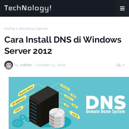
Home
Windows Server
Cara Install DNS di Windows
Server 2012
by
Admin
-
October 23, 2018
0