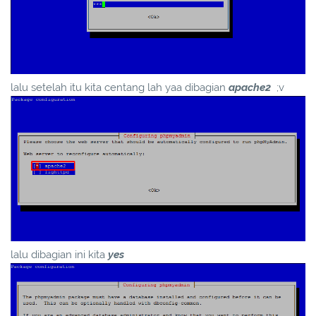
lalu setelah itu kita centang lah yaa dibagian
apache2
;v
lalu dibagian ini kita
yes