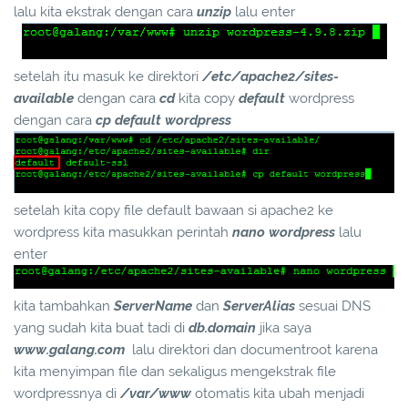
lalu kita ekstrak dengan cara
unzip
lalu enter
setelah itu masuk ke direktori
/etc/apache2/sites-
available
dengan cara
cd
kita copy
default
wordpress
dengan cara
cp default wordpress
setelah kita copy file default bawaan si apache2 ke
wordpress kita masukkan perintah
nano wordpress
lalu
enter
kita tambahkan
ServerName
dan
ServerAlias
sesuai DNS
yang sudah kita buat tadi di
db.domain
jika saya
www.galang.com
lalu direktori dan documentroot karena
kita menyimpan file dan sekaligus mengekstrak file
wordpressnya di
/var/www
otomatis kita ubah menjadi