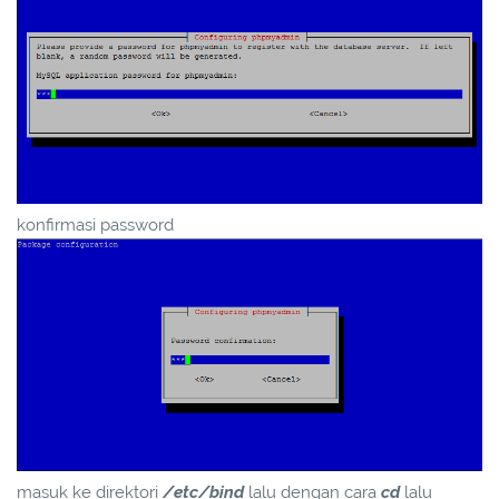
konfirmasi password
masuk ke direktori
/etc/bind
lalu dengan cara
cd
lalu