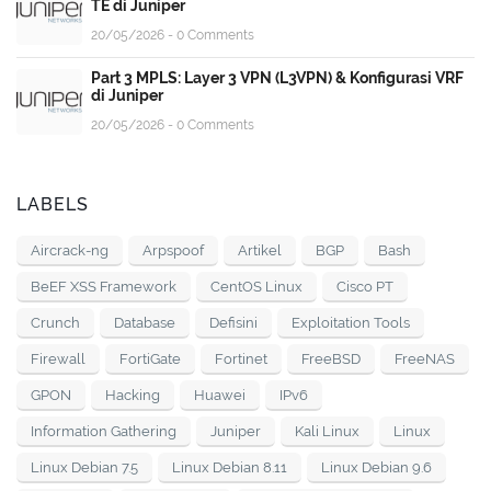
TE di Juniper
20/05/2026 - 0 Comments
Part 3 MPLS: Layer 3 VPN (L3VPN) & Konfigurasi VRF
di Juniper
20/05/2026 - 0 Comments
LABELS
Aircrack-ng
Arpspoof
Artikel
BGP
Bash
BeEF XSS Framework
CentOS Linux
Cisco PT
Crunch
Database
Defisini
Exploitation Tools
Firewall
FortiGate
Fortinet
FreeBSD
FreeNAS
GPON
Hacking
Huawei
IPv6
Information Gathering
Juniper
Kali Linux
Linux
Linux Debian 7.5
Linux Debian 8.11
Linux Debian 9.6