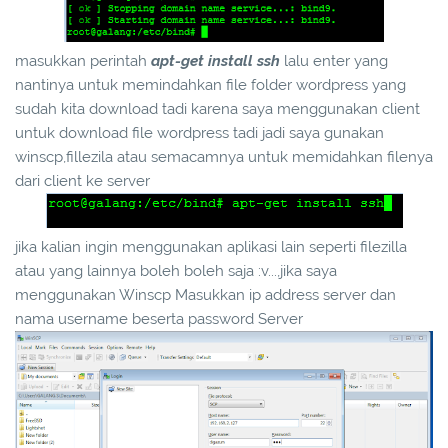
masukkan perintah
apt-get install ssh
lalu enter yang
nantinya untuk memindahkan file folder wordpress yang
sudah kita download tadi karena saya menggunakan client
untuk download file wordpress tadi jadi saya gunakan
winscp,fillezila atau semacamnya untuk memidahkan filenya
dari client ke server
jika kalian ingin menggunakan aplikasi lain seperti filezilla
atau yang lainnya boleh boleh saja :v...,jika saya
menggunakan Winscp Masukkan ip address server dan
nama username beserta password Server