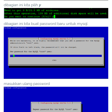
dibagian ini kita pilih
y
dibagian ini kita buat password baru untuk mysql
masukkan ulang password