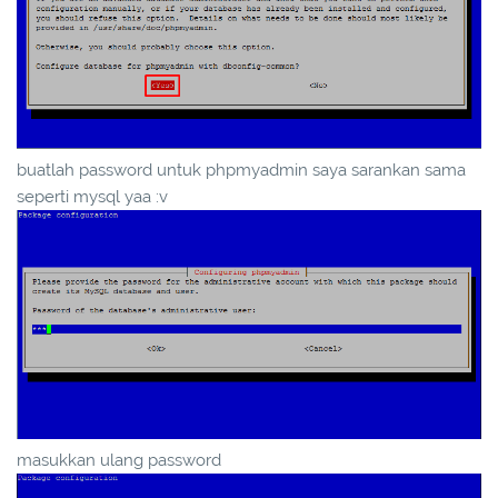
buatlah password untuk phpmyadmin saya sarankan sama
seperti mysql yaa :v
masukkan ulang password