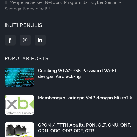
IT Mengenai Server, Network, Program dan Cyber Security.
Semoga Bermanfaat!!!
IKUTI PENULIS
POPULAR POSTS
Cracking WPA2-PSK Password Wi-FI
dengan Aircrack-ng
Membangun Jaringan VoIP dengan MikroTik
GPON / FTTH Apa itu PON, OLT, ONU, ONT,
ODN, ODC, ODP, ODF, OTB