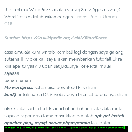
Rilis terbaru WordPress adalah versi 4.8.1 (2 Agustus 2017).
WordPress didistribusikan dengan
Lisensi Publik Umum
GNU
.
Sumber:https://id.wikipedia.org/wiki/WordPress
assalamu'alaikum wr. wb. kembali lagi dengan saya galang
sutarna!!! :v oke kali saya akan memberikan tutoriall...,kira
kira apa itu yaa? :v udah liat judulnya? oke kita mulai
sajaaaa...
bahan bahan :
file wordpress
kalian bisa download klik
disini
bind9
untuk nama DNS websitenya bisa liat tutorialnya
disini
oke ketika sudah terlaksanai bahan bahan diatas kita mulai
sajaaaa :v pertama tama masukkan perintah
apt-get install
apache2 php5 mysql-server phpmyadmin
lalu enter