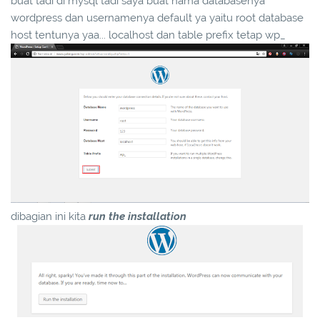
buat tadi di mysql tadi saya buat nama databasenya
wordpress dan usernamenya default ya yaitu root database
host tentunya yaa... localhost dan table prefix tetap wp_
dibagian ini kita
run the installation