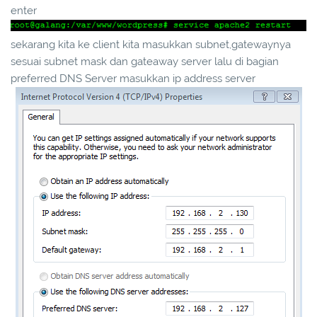
enter
sekarang kita ke client kita masukkan subnet,gatewaynya
sesuai subnet mask dan gateaway server lalu di bagian
preferred DNS Server masukkan ip address server