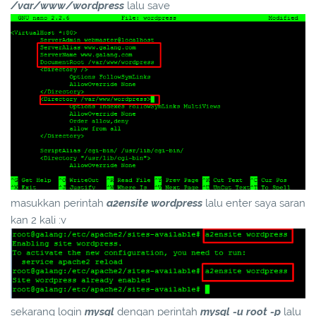
/var/www/wordpress
lalu save
masukkan perintah
a2ensite wordpress
lalu enter saya saran
kan 2 kali :v
sekarang login
mysql
dengan perintah
mysql -u root -p
lalu