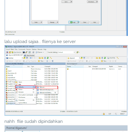
lalu upload sajaa... filenya ke server
nahh file sudah dipindahkan