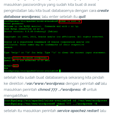
masukkan passwordnya yang sudah kita buat di awal
penginstallan lalu kita buat databasenya dengan cara
create
database wordpress;
lalu enter setelah itu
quit
setelah kita sudah buat databasenya sekarang kita pindah
ke direktori /
var/www/wordpress
dengan perintah
cd
lalu
masukkan perintah
chmod 777 ../wordpress -R
untuk
mengaktifkan
setelah itu masukkan perintah
service apache2 restart
lalu