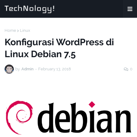
Home
Linux
Konfigurasi WordPress di
Linux Debian 7.5
by
Admin
-
February 13, 2018
0