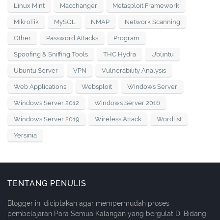
Linux Mint
Macchanger
Metasploit Framework
MikroTik
MySQL
NMAP
Network Scanning
Other
Password Attacks
Program
Spoofing & Sniffing Tools
THC Hydra
Ubuntu
Ubuntu Server
VPN
Vulnerability Analysis
Web Applications
Websploit
Windows Server
Windows Server 2012
Windows Server 2016
Windows Server 2019
Wireless Attack
Wordlist
Yersinia
TENTANG PENULIS
Blogger ini diciptakan agar mempermudah proses
pembelajaran Para Semua Kalangan yang bergulat Di Bidang