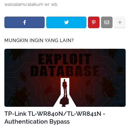
wassalamu'alaikum wr. wb.
MUNGKIN INGIN YANG LAIN?
TP-Link TL-WR840N/TL-WR841N -
Authentication Bypass