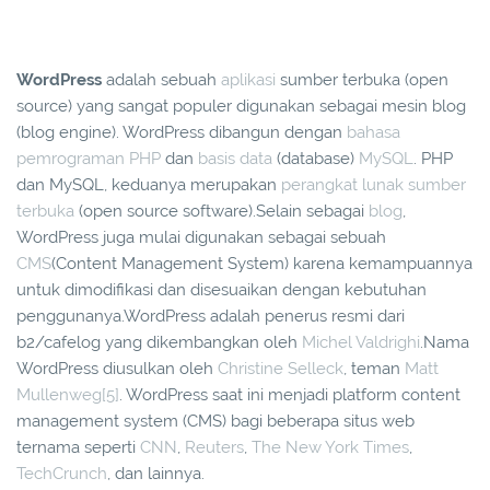
WordPress
adalah sebuah
aplikasi
sumber terbuka (open
source) yang sangat populer digunakan sebagai mesin blog
(blog engine). WordPress dibangun dengan
bahasa
pemrograman
PHP
dan
basis data
(database)
MySQL
. PHP
dan MySQL, keduanya merupakan
perangkat lunak sumber
terbuka
(open source software).Selain sebagai
blog
,
WordPress juga mulai digunakan sebagai sebuah
CMS
(Content Management System) karena kemampuannya
untuk dimodifikasi dan disesuaikan dengan kebutuhan
penggunanya.WordPress adalah penerus resmi dari
b2/cafelog yang dikembangkan oleh
Michel Valdrighi
.Nama
WordPress diusulkan oleh
Christine Selleck
, teman
Matt
Mullenweg
[5]
. WordPress saat ini menjadi platform content
management system (CMS) bagi beberapa situs web
ternama seperti
CNN
,
Reuters
,
The New York Times
,
TechCrunch
, dan lainnya.