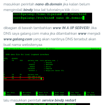
masukkan perintah
nano db.domain
jika kalian belum
menginstall
bind9
bisa liat tutorialnya klik
disini
dibagian di bawah tambahkan
www IN A (IP SERVER)
Jika
DNS saya galang.com maka jika ditambahkan
www
menjadi
www.galang.com
yang akan nantinya DNS tersebut akan
buat nama websitenyaa
lalu masukkan perintah
service bind9 restart